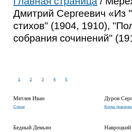
Главная страница
/ Мере
Дмитрий Сергеевич «Из 
стихов" (1904, 1910), "По
собрания сочинений" (19
1
2
3
4
5
Мятлев Иван
Дуров Сер
Стихи
Когда трагиче
Бедный Демьян
Навроцкий