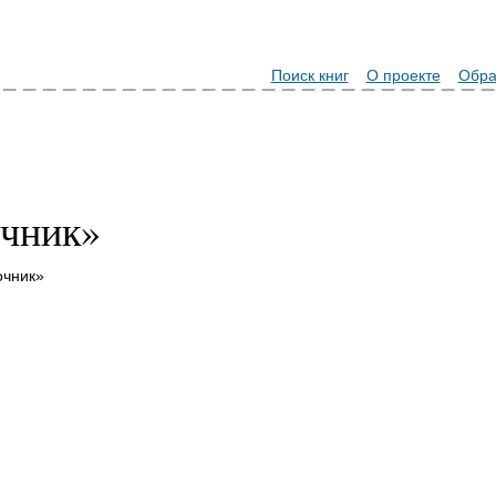
Поиск книг
О проекте
Обра
очник»
очник»