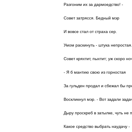
Разгоним их за дармоедство! -
Совет затрясся. Бедный мэр
И вовсе стал от страха сер.
Умом раскинуть - штука непростая
Совет кряхтит, пыхтит; уж скоро ноч
- Я б мантию свою из горностая
За гульден продал и сбежал бы про
Воскликнул мэр. - Вот задали задач
Дыру проскреб в затылке, чуть не 
Какое средство выбрать наудачу -