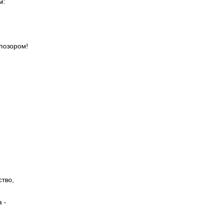
м:
позором!
ство,
 -