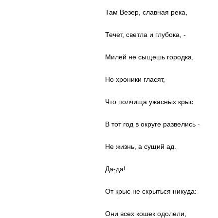
Там Везер, славная река,
Течет, светла и глубока, -
Милей не сыщешь городка,
Но хроники гласят,
Что полчища ужасных крыс
В тот год в округе развелись -
Не жизнь, а сущий ад.
Да-да!
От крыс не скрыться никуда:
Они всех кошек одолели,