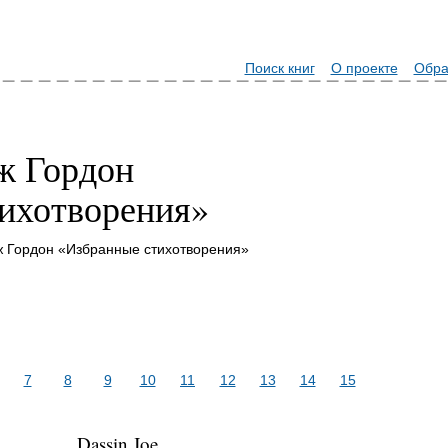
Поиск книг
О проекте
Обра
ж Гордон
ихотворения»
 Гордон «Избранные стихотворения»
7
8
9
10
11
12
13
14
15
Dassin Joe