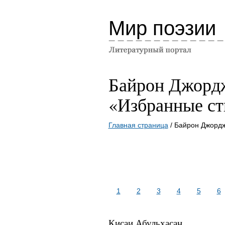
Мир поэзии
Байрон Джорд
«Избранные ст
Главная страница
/ Байрон Джордж
1
2
3
4
5
6
Кисаи Абульхасан