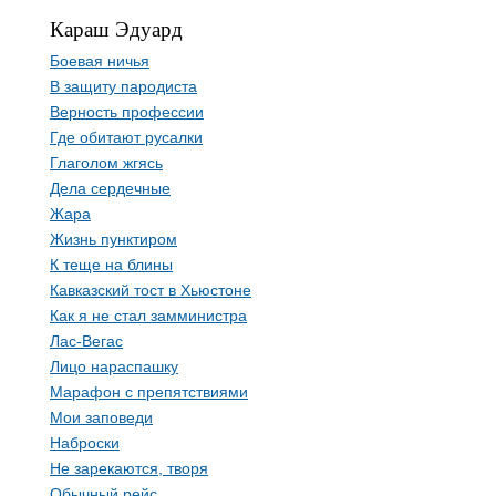
Караш Эдуард
Боевая ничья
В защиту пародиста
Верность профессии
Где обитают русалки
Глаголом жгясь
Дела сердечные
Жара
Жизнь пунктиром
К теще на блины
Кавказский тост в Хьюстоне
Как я не стал замминистра
Лас-Вегас
Лицо нараспашку
Марафон с препятствиями
Мои заповеди
Наброски
Не зарекаются, творя
Обычный рейс