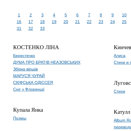
1
2
3
4
5
6
7
8
9
10
16
17
18
19
20
21
22
23
24
25
31
32
33
КОСТЕНКО ЛІНА
Кинчев
Берестечко
Алиса
ДУМА ПРО БРАТІВ НЕАЗОВСЬКИХ
Стихи и 
Збірка віршів
МАРУСЯ ЧУРАЙ
Луговс
СКІФСЬКА ОДІССЕЯ
Сніг у Флоренції
Стихи
Купала Янка
Катулл
Поэмы
Album R
перевод