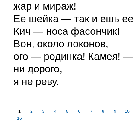
жар и мираж!
Ее шейка — так и ешь ее
Кич — носа фасончик!
Вон, около локонов,
ого — родинка! Камея! — 
ни дорого,
я не реву.
1
2
3
4
5
6
7
8
9
10
16