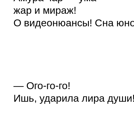
жар и мираж!
О видеонюансы! Сна юно
— Ого-го-го!
Ишь, ударила лира души