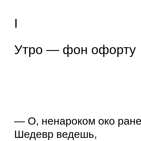
I
Утро — фон офорту
— О, ненароком око ране
Шедевр ведешь,