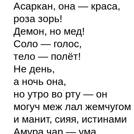
Асаркан, она — краса,
роза зорь!
Демон, но мед!
Соло — голос,
тело — полёт!
Не день,
а ночь она,
но утро во рту — он
могуч меж лал жемчугом
и манит, сияя, истинами
Амура чар — ума