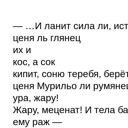
— …И ланит сила ли, ист
ценя ль глянец
их и
кос, а сок
кипит, соню теребя, берё
ценя Мурильо ли румян
ура, жару!
Жару, меценат! И тела ба
ему раж —