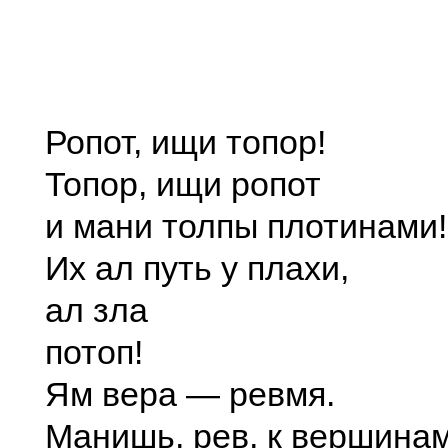
Ропот, ищи топор!
Топор, ищи ропот
и мани толпы плотинами!
Их ал путь у плахи,
ал зла
потоп!
Ям вера — ревмя.
Манишь, рев, к вершина