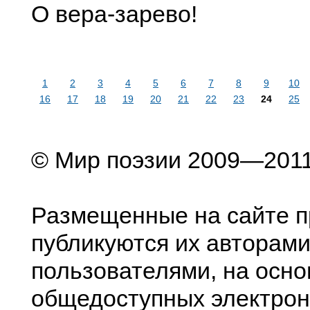
О вера-зарево!
1
2
3
4
5
6
7
8
9
10
16
17
18
19
20
21
22
23
24
25
© Мир поэзии 2009—201
Размещенные на сайте п
публикуются их авторами
пользователями, на осно
общедоступных электрон