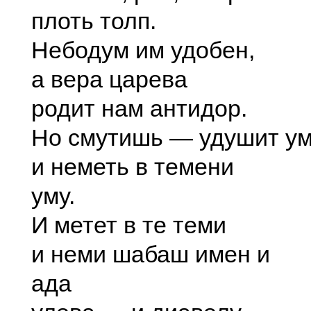
плоть толп.
Небодум им удобен,
а вера царева
родит нам антидор.
Но смутишь — удушит ум
и неметь в темени
уму.
И метет в те теми
и неми шабаш имен и
ада