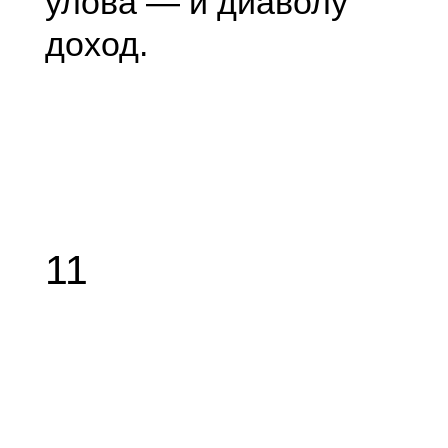
улова — и диаволу
доход.
11