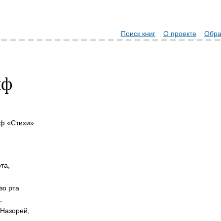
Поиск книг
О проекте
Обра
иф
иф «Стихи»
та,
зо рта
.
 Назорей,