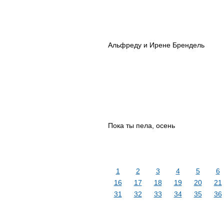
Альфреду и Ирене Брендель
Пока ты пела, осень
1
2
3
4
5
6
16
17
18
19
20
21
31
32
33
34
35
36