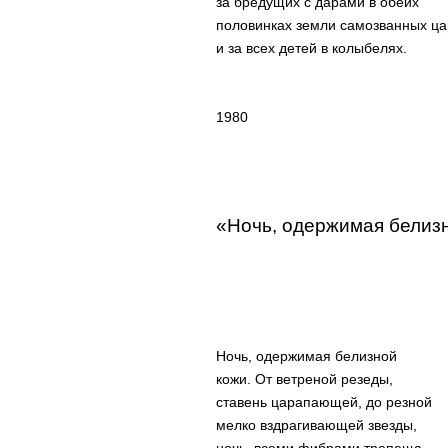
за бредущих с дарами в обеих
половинках земли самозванных ца
и за всех детей в колыбелях.
1980
«Ночь, одержимая бели
Ночь, одержимая белизной
кожи. От ветреной резеды,
ставень царапающей, до резной
мелко вздрагивающей звезды,