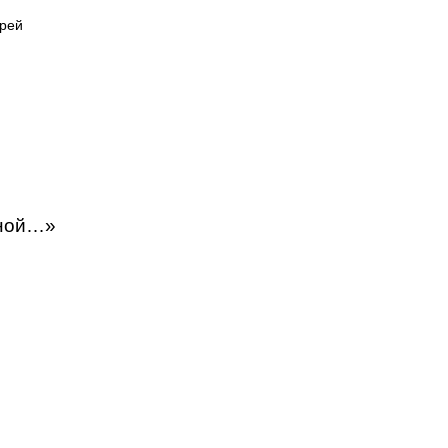
рей
зной…»