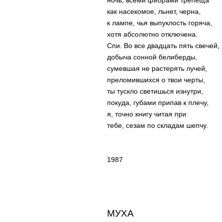
ночь, всеми фибрами трепеща
как насекомое, льнет, черна,
к лампе, чья выпуклость горяча,
хотя абсолютно отключена.
Спи. Во все двадцать пять свечей,
добыча сонной белиберды,
сумевшая не растерять лучей,
преломившихся о твои черты,
ты тускло светишься изнутри,
покуда, губами припав к плечу,
я, точно книгу читая при
тебе, сезам по складам шепчу.
1987
МУХА