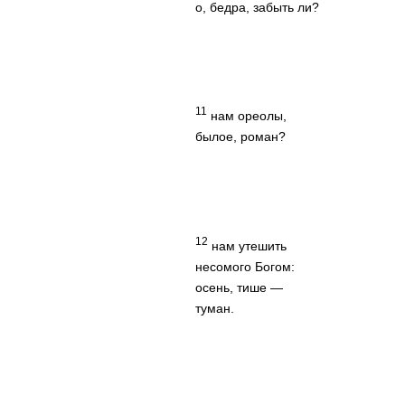
о, бедра, забыть ли?
11
нам ореолы,
былое, роман?
12
нам утешить
несомого Богом:
осень, тише —
туман.