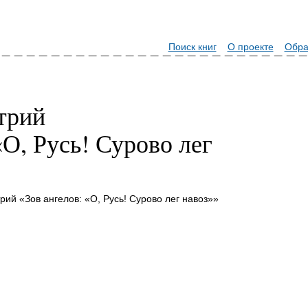
Поиск книг
О проекте
Обра
трий
«О, Русь! Сурово лег
ий «Зов ангелов: «О, Русь! Сурово лег навоз»»