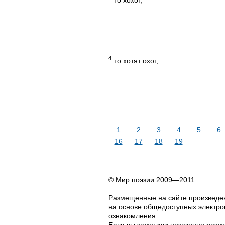
4
то хотят охот,
1
2
3
4
5
6
16
17
18
19
© Мир поэзии 2009—2011
Размещенные на сайте произведен
на основе общедоступных электрон
ознакомления.