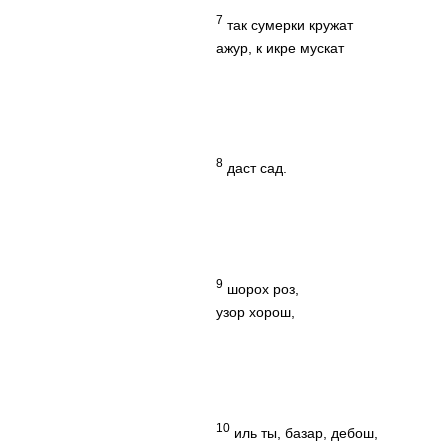
7
так сумерки кружат
ажур, к икре мускат
8
даст сад.
9
шорох роз,
узор хорош,
10
иль ты, базар, дебош,