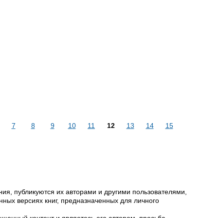
7
8
9
10
11
12
13
14
15
ия, публикуются их авторами и другими пользователями,
ных версиях книг, предназначенных для личного