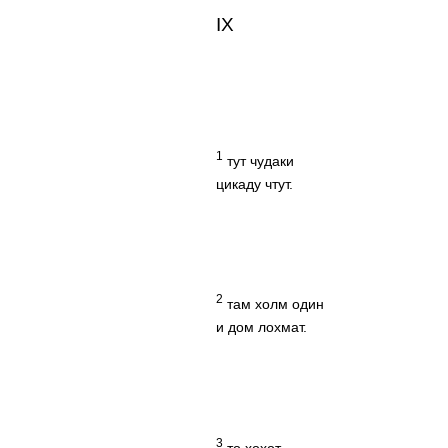
IX
1
тут чудаки
цикаду чтут.
2
там холм один
и дом лохмат.
3
то хохот,