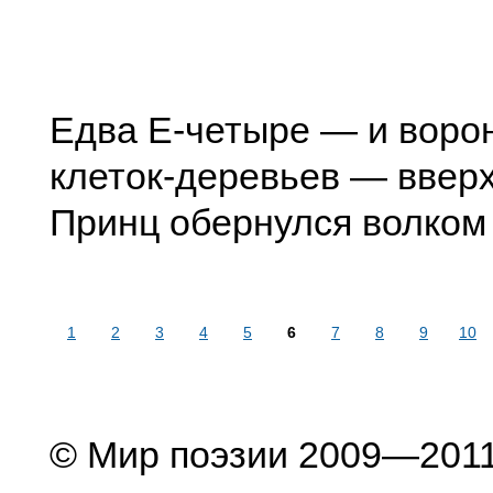
Едва Е-четыре — и воро
клеток-деревьев — вверх
Принц обернулся волком
1
2
3
4
5
6
7
8
9
10
© Мир поэзии 2009—201