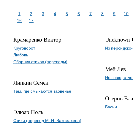
1
2
3
4
5
6
7
8
9
10
16
17
Крамаренко Виктор
Uncknown 
Круговорот
Из персидско-
Любовь
Сборник стихов (переводы)
Мей Лев
Не знаю, отче
Липкин Семен
Там, где смыкаются забвенье
Озеров Вла
Басни
Элюар Поль
Стихи (перевод М. Н. Ваксмахера)