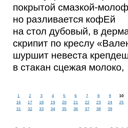
покрытой смазкой-моло
но разливается кофЕй
на стол дубовый, в дерм
скрипит по креслу «Вале
шуршит невеста крепде
в стакан сцежая молоко,
1
2
3
4
5
6
7
8
9
10
16
17
18
19
20
21
22
23
24
25
31
32
33
34
35
36
37
38
39