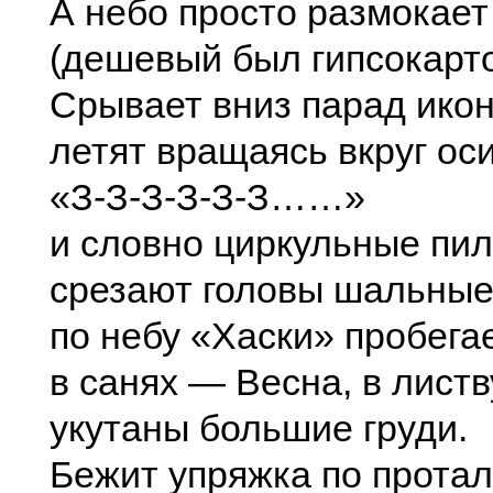
А небо просто размокает
(дешевый был гипсокарт
Срывает вниз парад ико
летят вращаясь вкруг оси
«З-З-З-З-З-З……»
и словно циркульные пи
срезают головы шальные
по небу «Хаски» пробегае
в санях — Весна, в лист
укутаны большие груди.
Бежит упряжка по прота