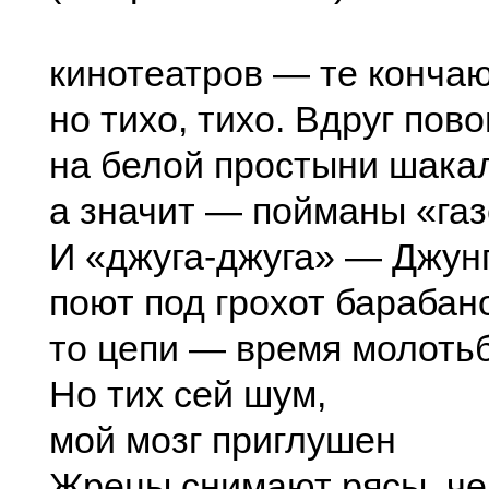
кинотеатров — те конча
но тихо, тихо. Вдруг пов
на белой простыни шака
а значит — пойманы «газ
И «джуга-джуга» — Джун
поют под грохот барабан
то цепи — время молот
Но тих сей шум,
мой мозг приглушен
Жрецы снимают рясы, че