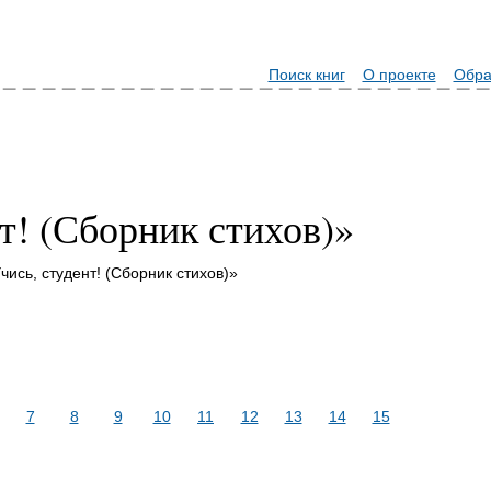
Поиск книг
О проекте
Обра
т! (Сборник стихов)»
чись, студент! (Сборник стихов)»
7
8
9
10
11
12
13
14
15