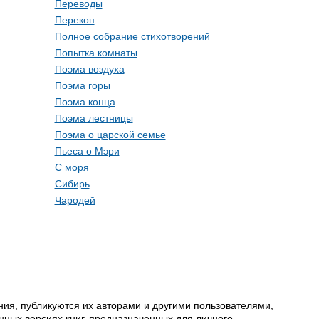
Переводы
Перекоп
Полное собрание стихотворений
Попытка комнаты
Поэма воздуха
Поэма горы
Поэма конца
Поэма лестницы
Поэма о царской семье
Пьеса о Мэри
С моря
Сибирь
Чародей
ия, публикуются их авторами и другими пользователями,
ных версиях книг, предназначенных для личного