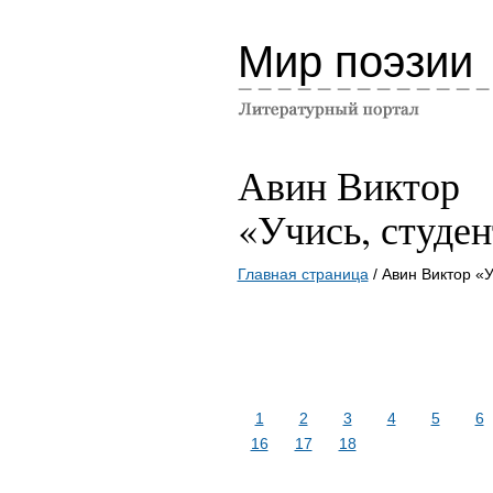
Мир поэзии
Авин Виктор
«Учись, студен
Главная страница
/ Авин Виктор «У
1
2
3
4
5
6
16
17
18