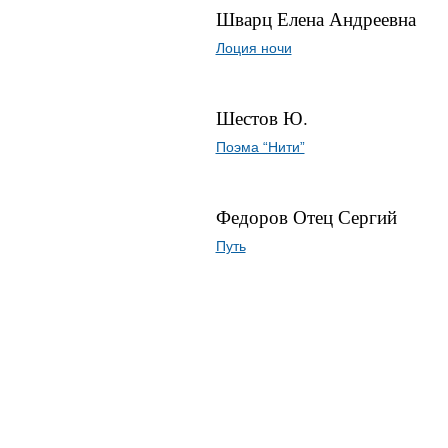
Шварц Елена Андреевна
Лоция ночи
Шестов Ю.
Поэма “Нити”
Федоров Отец Сергий
Путь