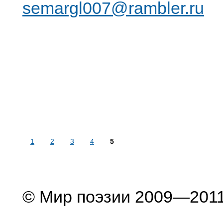
semargl007@rambler.ru
1
2
3
4
5
© Мир поэзии 2009—201