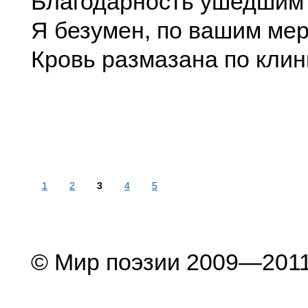
Благодарность ушедшим
Я безумен, по вашим ме
Кровь размазана по кли
1
2
3
4
5
© Мир поэзии 2009—201