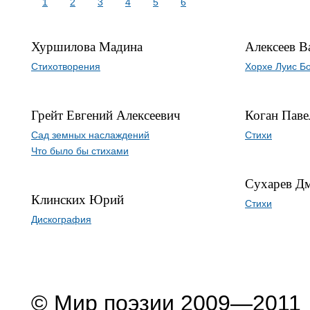
1
2
3
4
5
6
Хуршилова Мадина
Алексеев В
Стихотворения
Хорхе Луис Б
Грейт Евгений Алексеевич
Коган Паве
Сад земных наслаждений
Стихи
Что было бы стихами
Сухарев Д
Клинских Юрий
Стихи
Дискография
© Мир поэзии 2009—2011