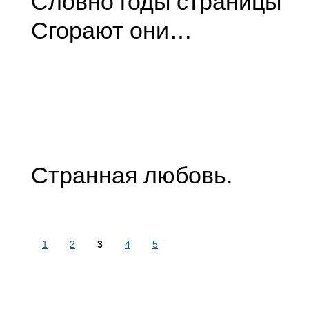
Словно годы страницы
Сгорают они…
Странная любовь.
1
2
3
4
5