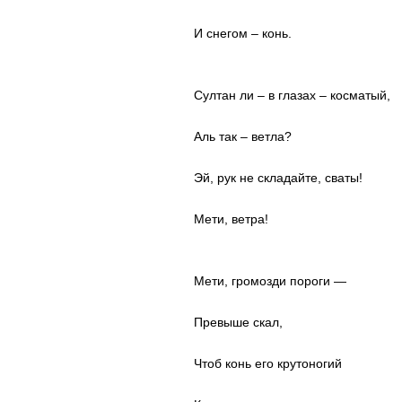
И снегом – конь.
Султан ли – в глазах – косматый,
Аль так – ветла?
Эй, рук не складайте, сваты!
Мети, ветра!
Мети, громозди пороги —
Превыше скал,
Чтоб конь его крутоногий