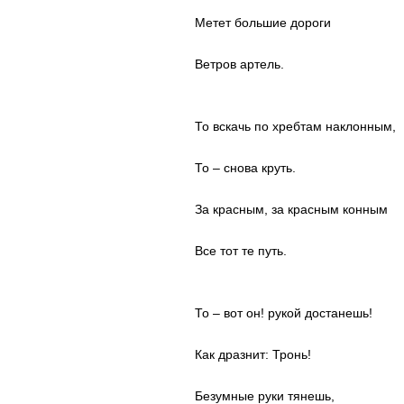
Метет большие дороги
Ветрoв артель.
То вскачь по хребтам наклонным,
То – снова круть.
За красным, за красным конным
Все тот те путь.
То – вот он! рукой достанешь!
Как дразнит: Тронь!
Безумные руки тянешь,