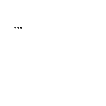
* * *