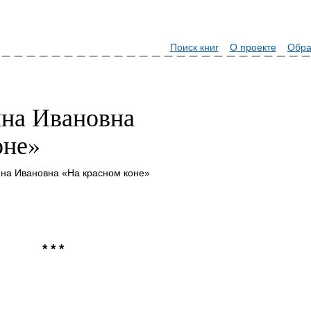
Поиск книг
О проекте
Обра
на Ивановна
оне»
на Ивановна «На красном коне»
* * *