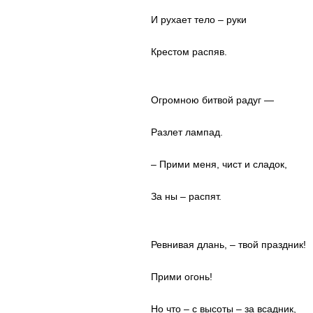
И рухает тело – руки
Крестом распяв.
Огромною битвой радуг —
Разлет лампад.
– Прими меня, чист и сладок,
За ны – распят.
Ревнивая длань, – твой праздник!
Прими огонь!
Но что – с высоты – за всадник,