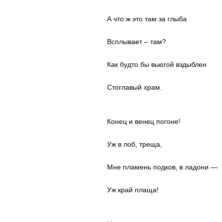
А что ж это там за глыба
Всплывает – там?
Как будто бы вьюгой вздыблен
Стоглавый храм.
Конец и венец погоне!
Уж в лоб, треща,
Мне пламень подков, в ладони —
Уж край плаща!