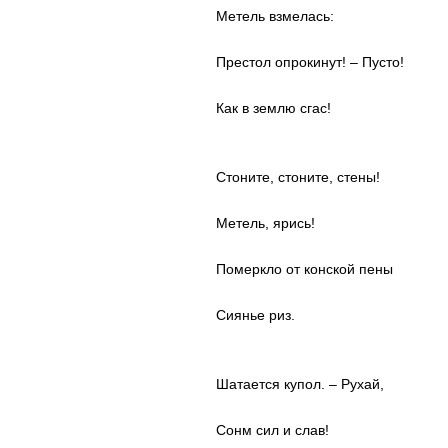
Метель взмелась:
Престол опрокинут! – Пусто!
Как в землю сгас!
Стоните, стоните, стены!
Метель, ярись!
Померкло от конской пены
Сиянье риз.
Шатается купол. – Рухай,
Сонм сил и слав!