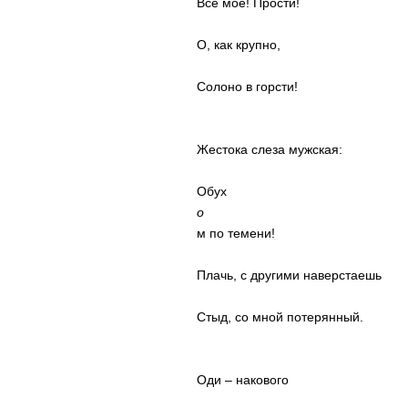
Всё мое! Прости!
О, как крупно,
Солоно в горсти!
Жестока слеза мужская:
Обух
о
м по темени!
Плачь, с другими наверстаешь
Стыд, со мной потерянный.
Оди – накового