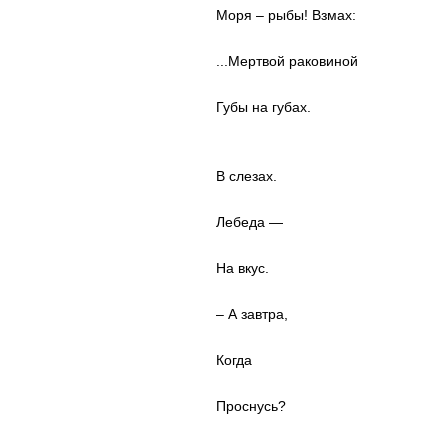
Моря – рыбы! Взмах:
...Мертвой раковиной
Губы на губах.
В слезах.
Лебеда —
На вкус.
– А завтра,
Когда
Проснусь?