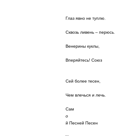
Глаз явно не туплю.
Сквозь ливень – перюсь.
Венерины куклы,
Вперяйтесь! Союз
Сей более тесен,
Чем влечься и лечь.
Сам
о
й Песней Песен