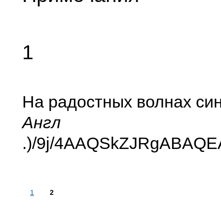
1
На радостных волнах син
Англ
.)
/9j/4AAQSkZ
1
2