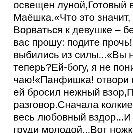
освещен луной,
Готовый в
Маёшка.
«Что это значит,
Ворваться к девушке – бе
вас прошу: подите прочь!
выбились из силы...
«Вы н
теперь?
Ей-богу, я не по
чаю!
«Панфишка! отвори 
ей бросил нежный взор,
П
разговор.
Сначала колкие
весь любовный вздор...
И
груди молодой...
Вот ножк