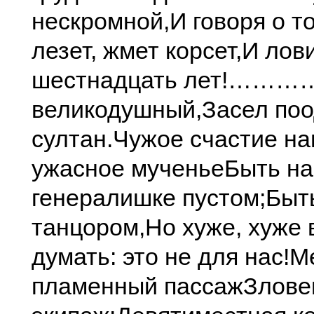
нескромной,
И говоря о то
лезет, жмет корсет,
И лови
шестнадцать лет!
………
великодушный,
Засел поо
султан.
Чужое счастие на
ужасное мученье
Быть на 
генералишке пустом;
Быт
танцором,
Но хуже, хуже 
думать: это не для нас!
М
пламенный пассаж
Злове