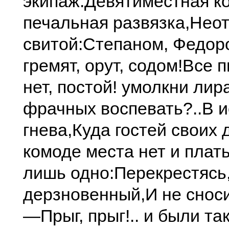
экипаж:
Девятиместная к
печальная развязка,
Неот
свитой:
Степаном, Федоро
гремят, орут, содом!
Все п
нет, постой! умолкни лира
фрачных воспевать?..
В и
гнева,
Куда гостей своих 
комоде места нет и плат
лишь одно:
Перекрестясь,
дерзновенный,
И не снос
—
Прыг, прыг!.. и были так