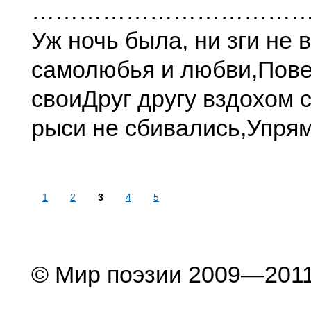
……………………………
Уж ночь была, ни зги не 
самолюбья и любви,
Пове
свои
Друг другу вздохом 
рыси не сбивались,
Упря
1
2
3
4
5
© Мир поэзии 2009—201