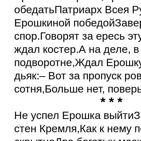
обедать
Патриарх Всея Р
Ерошкиной победой
Заве
спор.
Говорят за ересь эту
ждал костер.
А на деле, в
подворотне,
Ждал Ерошк
дьяк:
– Вот за пропуск ро
сотня,
Больше нет, поверь
* * *
Не успел Ерошка выйти
З
стен Кремля,
Как к нему 