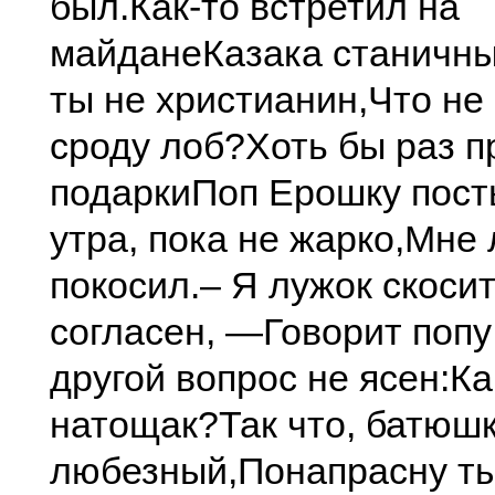
был.
Как-то встретил на
майдане
Казака станичны
ты не христианин,
Что не
сроду лоб?
Хоть бы раз п
подарки
Поп Ерошку пост
утра, пока не жарко,
Мне 
покосил.
– Я лужок скоси
согласен, —
Говорит попу
другой вопрос не ясен:
Ка
натощак?
Так что, батюш
любезный,
Понапрасну ты