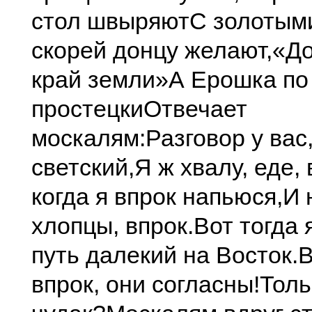
стол швыряют
С золотыми
скорей донцу желают,
«До
край земли»
А Ерошка по
простецки
Отвечает
москалям:
Разговор у вас
светский,
Я ж хвалу, еде,
когда я впрок напьюся,
И 
хлопцы, впрок.
Вот тогда 
путь далекий на Восток.
В
впрок, они согласны!
Толь