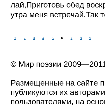
лай,
Приготовь обед воск
утра меня встречай.
Так 
1
2
3
4
5
6
7
8
9
© Мир поэзии 2009—201
Размещенные на сайте п
публикуются их авторами
пользователями, на осно