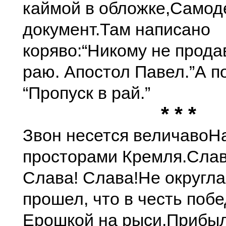
каймой в обложке,
Самод
документ.
Там написано
коряво:
“Никому не прода
раю. Апостол Павел.”
А п
“Пропуск в рай.”
* * *
Звон несется величаво
Н
просторами Кремля.
Слав
Слава! Слава!
Не округла
прошел, что в честь побе
Ерошкой на рыси,
Прибыл