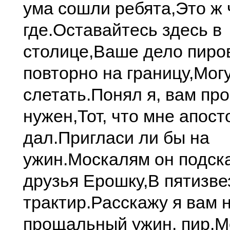
ума сошли ребята,
Это ж 
где.
Оставайтесь здесь в
столице,
Ваше дело пиро
повторно на границу,
Могу
слетать.
Понял я, вам про
нужен,
Тот, что мне апост
дал.
Пригласи ли бы на
ужин.
Москалям он подск
друзья Ерошку,
В пятизв
трактир.
Расскажу я вам 
прощальный ужин, пир.
М