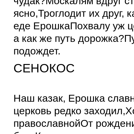
чудак?
Москалям вдруг с
ясно,
Троглодит их друг, к
еде Ерошка
Похвалу уж ц
а как же путь дорожка?
П
подождет.
СЕНОКОС
Наш казак, Ерошка слав
церковь редко заходил,
Х
православной
От рожден