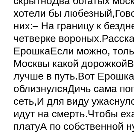
скрытно
Два богатых мос
хотели бы любезный,
Гов
них:
– На границу к бездн
четверке вороных.
Расска
Ерошка
Если можно, толь
Москвы какой дорожкой
В
лучше в путь.
Вот Ерошк
облизнулся
Дичь сама по
сеть,
И для виду ужаснулс
идут на смерть.
Чтобы еха
плату
А по собственной 