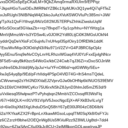
5Ik9vxsDOfGs5pEpCKalLM+9QkZAmq0rmaRXUIm9/EPPqz
FJkpsHGoTusiOEvJMRlNdYZB6c1XpMJKn3Q1yw4Qi7qFfTeZ
JsRUgh/3NIB/NiqW4jCbkoJuAzXVuK5WOVIuPc385m/+JiW/
TpXs1QoFiYthvgUfAI/zGf/2MJ57ERPsZhhkiZiwsluUqW
h5oSOocaf3GVaaZb++rp7l9vpdT+Sy1cp/hhu+NYYiHzg1a
+MntVjMmziW+Is3YDSw4Lv0JOIK2Yd80LtjCi0K3MGsUOkN4
yddrQqDeVXisFzC6ujnfu7nUHvpl35pIOiry1OfREMk1ddK
FEsuWv/Mqv3OlOd/qN3/iNu971rl/2ZV+G4PJBRC6pOj4z
yy5Enu/5nq9eNvCOyLnrHLRhzxWGaq4VU0YzFxxEjvlgNNcv
BF5d5+akyBkKbzc54WoGx/kbC24Cwb7qJ36Zi+xDxoSOJnWt
zsNre5DbJ//dd/jWyJpJu/+Iu/YFnO86d/+qdGWWy/5Eu+
RwJq54yq8p/9Ed/pFrhIIdq4PSpO4VlD74G+lhS4msTQdeL
sCWvwnwji2sYhfJNDXVaEJ2VprvGJw0bOHNp6kINUOS39EMV
Zk1E6t/CH49WCyKcr75U6rxNShZ8JynD3hlmJd5mZf53d/9
uVxliiesq05fwlpwzPTvPyhqbqn2MmbVZCOxsqfR3WsFlq
7/+66QLK+n91V/91V/plV5JxocNgcEjX+AFXkB3v/iLv/gT
Id+6Ie0IsjXfd3XgUhduDSnQ58hY67pE00lJR04zC8D6IbN
FS2aYKYkaKZX2FrBpnLnXkawMGsoLupqlTM0SqXk8/0sFYJc
az6CZzrzH9bheI2OEQnWg8Us5fKVulRzz9Z8WLUg8td+7dd4
u92pu+6ZtaSAnCXuIlXkJc8CU+2eIMBkonGQLwveIrvqJP