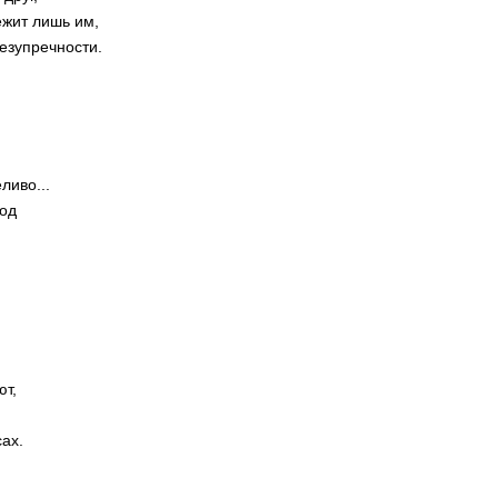
ежит лишь им,
безупречности.
ливо...
год
ют,
ах.