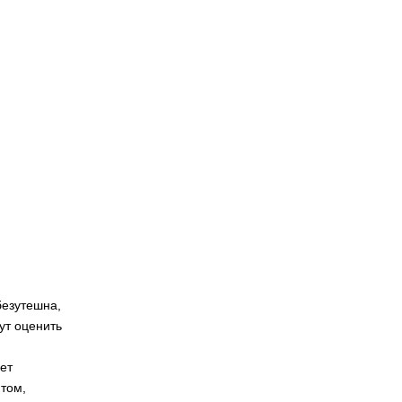
безутешна,
ут оценить
ет
 том,