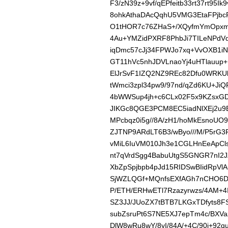
F3/zN39z+9vf/qEPfeitb33rt37rt9
8ohkAthaDAcQqhU5VMG3EtaFPjbc
O1tHOR7c76ZHaS+/XQyfmYmOpxmx
4Au+YMZidPXRF8PhbJi7TILeNPdVq/
iqDmc57cJj34FPWJo7xq+VvOXB1iN
GT11hVc5nhJDVLnaoYj4uHTlauup
ElJrSvF1IZQ2NZ9REc82Dfu0WRKUl
tWmci3zpl34pw9/97nd/qZd6KU+JiQ
4bWWSup4jh+c6CLx02F5x9KZsxGD
JIKGc8QGE3PCM8EC5iadNlXEj2u9
MPcbqz0i5g//8A/zH1/hoMkEsnoUO9
ZJTNP9ARdLT6B3/wByo///M/P5rG3
vMiL6IuVM010Jh3e1CGLHnEeApCl
nt7qVrdSgg4BabuUtgS5GNGR7nI2J
XbZpSpjbpb4pJd15RIDSwBIidRpVlA
SjWZLQGf+MQnfsEXfAGh7nCHO6D/6
P/ETH/ERHwETl7Rzazyrwzs/4AM+4
SZ3JJ/JUoZX7tBTB7LKGxTDfyts8
subZsruPt6S7NE5XJ7epTm4c/BXV
DlW8wRu8wY/8yI/84A/+4C/90i+92q