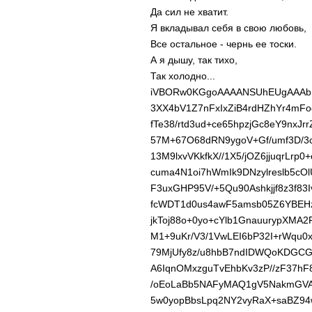
Да сил не хватит.
Я вкладывал себя в свою любовь,
Все остальное - чернь ее тоски.
А я дышу, так тихо,
Так холодно...
iVBORw0KGgoAAAANSUhEUgAAAbI
3XX4bV1Z7nFxIxZiB4rdHZhYr4mF
fTe38/rtd3ud+ce65hpzjGc8eY9nxJrr
57M+67O68dRN9ygoV+Gf/umf3D/3cz
13M9lxvVKkfkX//1X5/jOZ6jjuqrLr
cuma4N1oi7hWmIk9DNzylreslb5cO
F3uxGHP95V/+5Qu90Ashkjjf8z3f83Iv
fcWDT1d0us4awF5amsb05Z6YBEHzk
jkToj88o+0yo+cYlb1GnauurypXMA2
M1+9uKr/V3/1VwLEI6bP32I+rWqu0
79MjUfy8z/u8hbB7ndIDWQoKDGCG
A6IqnOMxzguTvEhbKv3zP//zF37hF
/oEoLaBb5NAFyMAQ1gV5NakmGVAI
5w0yopBbsLpq2NY2vyRaX+saBZ94w