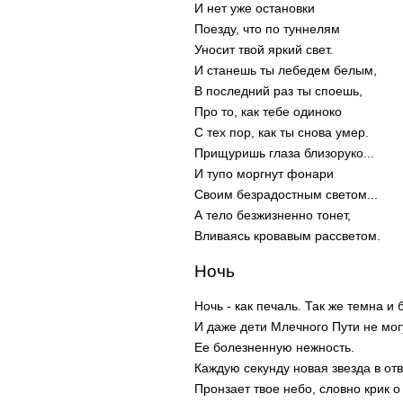
И нет уже остановки
Поезду, что по туннелям
Уносит твой яркий свет.
И станешь ты лебедем белым,
В последний раз ты споешь,
Про то, как тебе одиноко
С тех пор, как ты снова умер.
Прищуришь глаза близоруко...
И тупо моргнут фонари
Своим безрадостным светом...
А тело безжизненно тонет,
Вливаясь кровавым рассветом.
Ночь
Ночь - как печаль. Так же темна и 
И даже дети Млечного Пути не мог
Ее болезненную нежность.
Каждую секунду новая звезда в отв
Пронзает твое небо, словно крик о