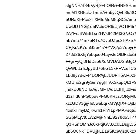
sIgNNH/rt34rVyRj9+LO/R/+4R9SH
mcM1XBEckzTmnrA+hbyvQvL3f//3C1
bURaKEPco2TXMIeMoM8qSCnAmejjsa
UwtJDTYGj1d5lVc5/OR6sJjVCTlP6r
2AYFrJBWE81xr2HVkII42MI3G/zO
nb7ma74mxpRTx7CvuUZpc2HAk570
CPjKr/zK7onG3b/4i7+YVXj/p37qpyrPz
273d26XhjYpLqxe04ayvJeOIBFstx
++grFyQj3HdDse6XuMVDADSnGgOt
QvWbtLrfsJpyBB76hGL3xPFVzelfCS
1bd8y7dwFf4DOPAjLJUDFHoAf+iX
kMUho2gr9ySm7qgljTVXSxupQk1P9
jndkU08NDIIaAqJMFTAuEEfHIjtt0F
d3zHd6hPG0puvPFG0KRJzJORyMUL
xzzGDV3gjyTs5waLqrkMVjQIX+iOj
4xsfxTmyBZjKwrh1FhY1pPMAPsqtuZ
SGpM1jVt0LWZMjFNnL/9278d53T4/d
Q3RSntJMhJc0kPqKW3Xc0LDsgD/5
ub6O6NxTDVUjjkLE1aSKciWjsd6xz