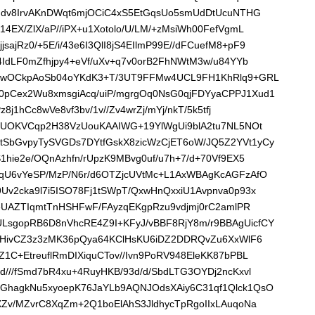
andv8IrvAKnDWqt6mjOCiC4xS5EtGqsUo5smUdDtUcuNTHG
4EX/ZlX/aP//iPX+u1Xotolo/U/LM/+zMsiWh00FefVgmL
jRz0/+5E/i/43e6I3QlI8jS4EIlmP99E//dFCuefM8+pF9
4IdLF0mZfhjpy4+eVf/uXv+q7v0orB2FhNWtM3w/u84YYb
7/wOCkpAoSb04oYKdK3+T/3UT9FFMw4UCL9FH1KhRlq9+GRL
pCex2Wu8xmsgiAcq/uiP/mgrgOq0NsG0qjFDYyaCPPJ1Xud1
8j1hCc8wVe8vf3bv/1v//Zv4wrZj/mYj/nkT/5k5tfj
/SUOKVCqp2H38VzUouKAAIWG+19YlWgUi9blA2tu7NL5NOt
SbGvpyTySVGDs7DYtfGskX8zicWzCjET6oW/JQ5Z2YVt1yCy
1hie2e/OQnAzhfn/rUpzK9MBvg0uf/u7h+7/d+70Vf9EX5
1qU6vYeSP/MzP/N6r/d6OTZjcUVtMc+L1AxWBAgKcAGFzAfO
Uv2cka9l7i5ISO78Fj1tSWpT/QxwHnQxxiU1Avpnva0p93x
ieUAZTIqmtTnHSHFwF/FAyzqEKgpRzu9vdjmj0rC2amlPR
sgopRB6D8nVhcRE4Z9I+KFyJ/vBBF8RjY8m/r9BBAgUicfCY
tBHivCZ3z3zMK36pQya64KClHsKU6iDZ2DDRQvZu6XxWlF6
1C+EtreuflRmDIXiquCTov//Ivn9PoRV948EleKK87bPBL
///fSmd7bR4xu+4RuyHKB/93d/d/SbdLTG3OYDj2ncKxvl
GhagkNu5xyoepK76JaYLb9AQNJOdsXAiy6C31qf1Qlck1QsO
XZv/MZvrC8XqZm+2Q1boElAhS3JldhycTpRgoIIxLAuqoNa