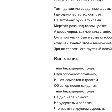
Там, где завяли сердечные шрамы
Где одиночество волосы рвет,
На витражах руин его храма
Мертвая роза над телом цветет.
А кровь черна, как чернила с могил
Он и при жизни был мертвым тобо
«Удушен вуалью твоей темно-сине
Зря не тревожь его грустный покой.
Висельник
Тело безжизненно тонет.
Стул опрокинут случайно,
И шея ломается с треском
Об вечер после свиданья.
Тело безжизненно тонет
На дно неба ночного.
Не удержать и веревке,
Что рвется с хрустом суровым,