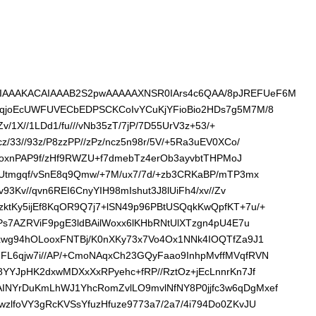
AAAKACAIAAAB2S2pwAAAAAXNSR0IArs4c6QAA/8pJREFUeF6M
oqjoEcUWFUVECbEDPSCKCoIvYCuKjYFioBio2HDs7g5M7M/8
Zv/1X//1LDd1/fu///vNb35zT/7jP/7D55UrV3z+53/+
/33//93z/P8zzPP//zPz/ncz5n98r/5V/+5Ra3uEV0XCo/
p0+oxnPAP9f/zHf9RWZU+f7dmebTz4erOb3ayvbtTHPMoJ
lUtmgqf/vSnE8q9Qmw/+7M/ux7/7d/+zb3CRKaBP/mTP3mx
93Kv//qvn6REI6CnyYIH98mIshut3J8lUiFh4/xv//Zv
tKy5ijEf8KqOR9Q7j7+lSN49p96PBtUSQqkKwQpfKT+7u/+
Ps7AZRViF9pgE3ldBAilWoxx6lKHbRNtUlXTzgn4pU4E7u
xwg94hOLooxFNTBj/K0nXKy73x7Vo4Ox1NNk4IOQTfZa9J1
FL6qjw7i//AP/+CmoNAqxCh23GQyFaao9InhpMvffMVqfRVN
8YYJpHK2dxwMDXxXxRPyehc+fRP//RztOz+jEcLnnrKn7Jf
NYrDuKmLhWJ1YhcRomZvlLO9mvlNfNY8P0jjfc3w6qDgMxef
zlfoVY3gRcKVSsYfuzHfuze9773a7/2a7/4i794Do0ZKvJU