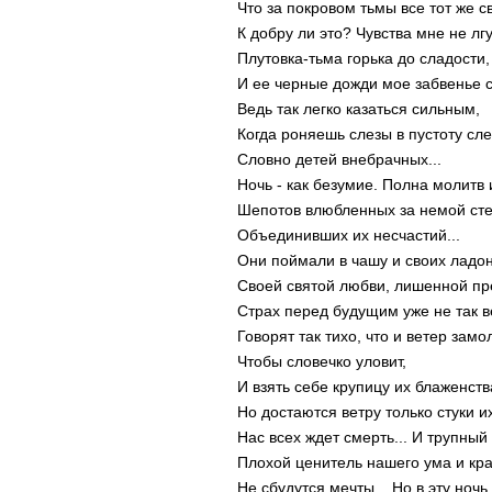
Что за покровом тьмы все тот же св
К добру ли это? Чувства мне не лгу
Плутовка-тьма горька до сладости,
И ее черные дожди мое забвенье с
Ведь так легко казаться сильным,
Когда роняешь слезы в пустоту сле
Словно детей внебрачных...
Ночь - как безумие. Полна молитв 
Шепотов влюбленных за немой ст
Объединивших их несчастий...
Они поймали в чашу и своих ладо
Своей святой любви, лишенной пр
Страх перед будущим уже не так ве
Говорят так тихо, что и ветер замол
Чтобы словечко уловит,
И взять себе крупицу их блаженств
Но достаются ветру только стуки и
Нас всех ждет смерть... И трупный
Плохой ценитель нашего ума и кра
Не сбудутся мечты... Но в эту ночь,