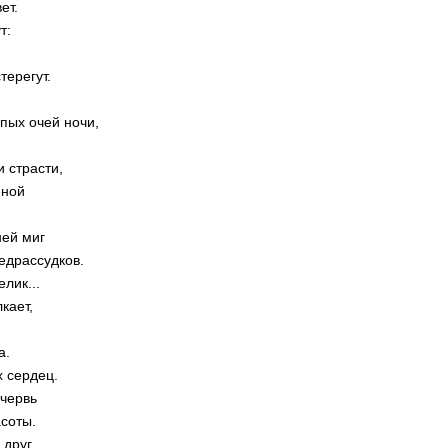
ет.
т:
терегут.
пых очей ночи,
и страсти,
еной
ней миг
едрассудков.
лик...
кает,
а.
х сердец.
 червь
соты.
 друг,