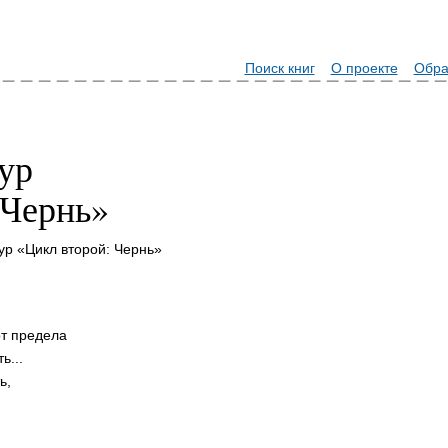
Поиск книг
О проекте
Обра
ур
 Чернь»
ур «Цикл второй: Чернь»
от предела
ь...
ь,