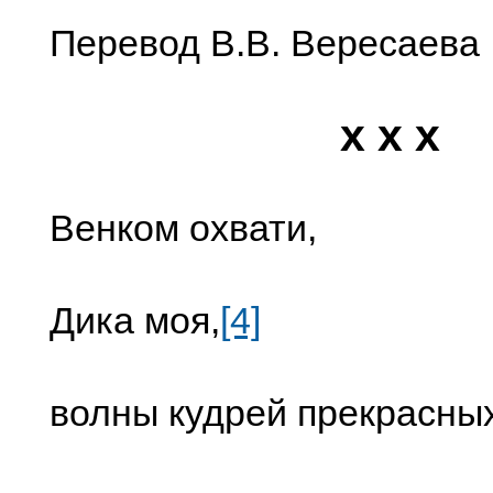
Перевод В.В. Вересаева
x x x
Венком охвати,
Дика моя,
[4]
волны кудрей прекрасных