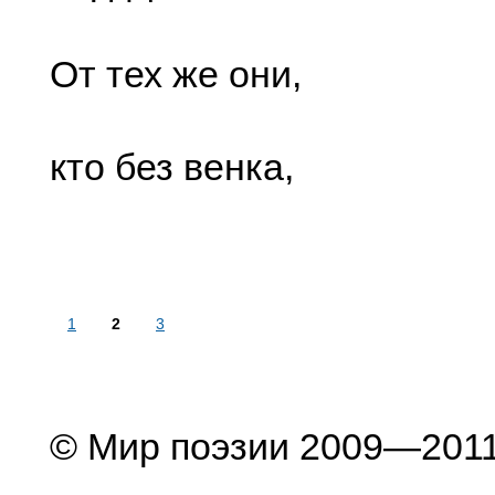
От тех же они,
кто без венка,
1
2
3
© Мир поэзии 2009—201