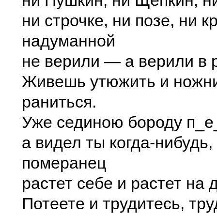
ни Пушкин, ни Щепкин, н
ни строчке, ни позе, ни к
надуманной
не верили — а верили в 
Живешь утюжить и ножн
раниться.
Уже сединою бороду п_е
а видел ты когда-нибудь,
померанец
растет себе и растет на 
Потеете и трудитесь, тру