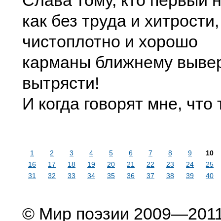
Слава тому, кто первый 
как без труда и хитрости,
чистоплотно и хорошо
карманы ближнему вывер
вытрясти!
И когда говорят мне, что 
1
2
3
4
5
6
7
8
9
10
16
17
18
19
20
21
22
23
24
25
31
32
33
34
35
36
37
38
39
40
© Мир поэзии 2009—201