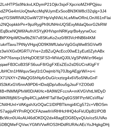
LnHTPSs9NckvLKDymP21Ojkr3sjxFXpcrioMZHPQjisu
asdZPGe4mUoQtwAccMqNUymExSooBN3KW8cI32qlg+3J4
aqYGSWRlVA2GwW72FHpVqNVkLhLeMIwORnLOnX61nFlai
Ws2NQopkklrPn+9pzRygPh9UNHnUQSExyMdaQborG2kRW
VaEqBceNQM6fAufnXSYyjKHVspnNRKyqrBs4yyrwOuc
BtPXHpWf2tw9bZfiI7x8SKuKo2xz0/8f3VcHNB6t4KM
ukrfTavu7PtNyVHgxjOD9KlWfUalsrVgGGqWw8SGVwf9
z3wVXGx0fGRTUYre+2zBZuQAcEcc00wE1yEut0ZyhABx
hP76snqx1fzHqDOESFS3+MVutQJ0LVgSPdW/zr96ejyi
IqqaeFB3CoB3SFS6uuF8/GgFXEsZEo2sD5UCrsKIgFY
UbHCtn1HWquvSeyl1t1OwjmbYq70JbgAEgjrW/i+o+i
/cX71NXY+ZWaQG5hNy6rDuG/cxztzg4x6V5o5NfuGnF
ldS3kKxGV6nnA9PD6+lDxdjDp/u8ou5gJsuFYZO0d0
B4B+fNMMjPfxW0D/AKHc+8A9W2FccnA+mKVGVhtLMDyD
AMKR8j86S+g9q4fCLjaMHFTaF8eQq6GS9FPzrMCsVRa/
CN4HUnI+VAKgshXzOQaC1IDIPBTkmgi4ICg572c+VBOSm
P57agijvRYPnRQOCFAzwefnVRHHcHHQ4oFkUDpB1IPOB
YNBcWcn0U4oAU46dOKDQ2dx48agEDG8DyxQUo/oz5UVAo
iIH5DBQMeFQVwcYGMVVwROS3HDdRURAcAEcYoJHgkgDHj