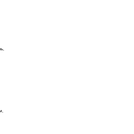
,
ь,
м,