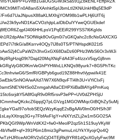
nn5YOelPP+GVItB1GaOGSGW3kSa591jZbkENL+EffpRZK
Ch9MlTn0A8ani5XAnhkt5pIJbmLtI2KNiUnkHBq5E9dP
T/Fn6d7UaJNpusX88aKLMXhjjYOM98b1wPLHj6UlT6j
jU/w23k9yvND1KaCVOzhjtpLaIDbDulYYweQGUEkdef
j8fEOR6ZqpfJ406HHLpsV1PqEEiR299YSS7l6KgIds
Ah1R2dpAfw7SOfWqk8OvGjm0i7sGKQahc2c8cNsGAXCXG
Pd7i7tlkG/a8Ksrrv4OQy7lJ8s0T5/PTNHspdK021t5
bbAwS2j4CuPaWZh3hxGxGX68DaDz60PHz3WbS6Or3xWJi
j4RgHzqj09t7Dajd20MqXNqFdA43Fs4IzzxV5qyGj8nm
XlkGRgVyG8OfKmVeGhPYHWxLLKNQs98yurk7+8G5PhTKc
3tnhviwG6/SmfR/GBPyb6gud19Z88HhvtVypwi/k41E
5wEbk/SnNOA/wAXd7/W7X6N9qvFTl4lh3U+VYiCIxFj
0gOamtSNEYAHSo0ZnmgahA8aCEHPXiiBaBlAYg4PmKuq
15tc6srjdtY5A8fGqR9v0Rf5rsvP3ePP+UV0dZPHSjU
A3CmmhwQKckcZ6ippjQ7pLGVzg1MGOWMqcGtBQhZySuMj
gkeYGaI97o/tobSEQzWzyKqqE2sBgAAV0lmO0/HS/h3F
sLayXXtrqq3G+y7FbfAxFIgY+vNXYztZLj2w1m5GO2SA
YFPKbQGI9Wp/WnVdKX2+fw0+MeolP2qz5h1S19uyVKyW
p4bVfw8f+qf+391P6m18miz3gPwmuLnUYkYXyojrQo4Q
wTzHJRIceAIORV2s5CjO4TEjRkj9YR81dQoXGyIyFwc9M