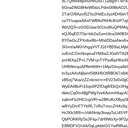
9LTQNReBp45IHhDxx71uBgmT4PX
6GnaDNGBHeW0dzLPdm0t9l6AO2UM
2TdrO/8AzoI52Sz2HdEoJyzADr6bh
vaTFIuqew5KsFWB9xPAHfc8/sIP7a
Wi/lJQS+zGl3DJaieS01tvd8uQP6Mq
eQJ5qED7Op+bb2a2umUtca3A0B3
8YGeGcZPXnbxRb+MfstDDaaNex6xE
SGmt/aAKhVhgqVVTJ16YB59aLMj
vvEmCOmNxqeudYM9wZJGelVTA2Bk
pnH6XaZP+L7VM+jnTYPyd6pHKsi
UH8WmqsAPfbHA9H+1Mp/Gtvya6kCc
tn3yzAXoNjfamfS8KH5OtRBO67s8A
xB5oj7Voa/zZZnknsI+n+EV23x0x
WyEA4BoFt15qs0PZfOqj8/EbQx3Hg
AkkcCq0m4BjjPWgYve6Ammh8ajc
zq6mFb2HG1vpVR+e2BKv8xXByqSE
wRYyD/nFTYbRL7cRuTmzcZH4x9q1
Hr2KbSR8+cVdkNrdp3tvqqToLl45
QbPORKRj/Ss3Flqx7dH9WxXj+9P2
E9MDFV1h4A/0qLpkbbGGYwR86aU