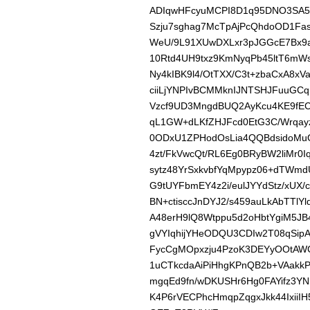
ADIqwHFcyuMCPI8D1q95DNO3SA52
Szju7sghag7McTpAjPcQhdoOD1F
WeU/9L91XUwDXLxr3pJGGcE7Bx9
10Rtd4UH9txz9KmNyqPb45ltT6m
Ny4kIBK9l4/OtTXX/C3t+zbaCxA8x
ciiLjYNPIvBCMMknIJNTSHJFuuGCq
Vzcf9UD3MngdBUQ2AyKcu4KE9fEC
qL1GW+dLKfZHJFcd0EtG3C/Wrqay
0ODxU1ZPHodOsLia4QQBdsidoMuO
4zt/FkVwcQt/RL6Eg0BRyBW2liMr0
sytz48YrSxkvbfYqMpypz06+dTWmd
G9tUYFbmEY4z2i/eulJYYdStz/xUX
BN+ctisccJnDYJ2/s459auLkAbTTlY
A48erH9lQ8Wtppu5d2oHbtYgiM5J
gVYIqhijYHeODQU3CDIw2T08qSip
FycCgMOpxzju4PzoK3DEYyOOtAW
1uCTkcdaAiPiHhgKPnQB2b+VAakk
mgqEd9fn/wDKUSHr6Hg0FAYifz3
K4P6rVECPhcHmqpZqgxJkk44Ixi