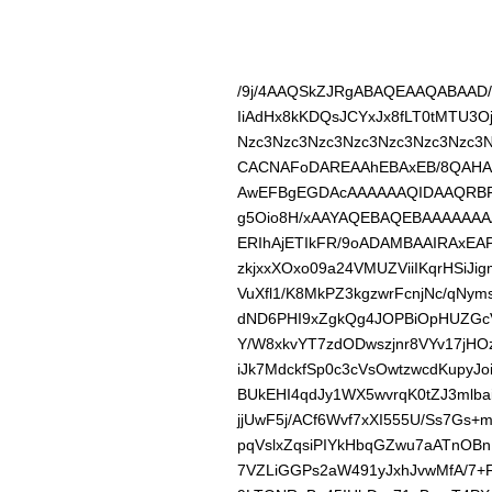
/9j/4AAQSkZJRgABAQEAAQABAA
IiAdHx8kKDQsJCYxJx8fLT0tMTU3O
Nzc3Nzc3Nzc3Nzc3Nzc3Nzc3Nzc3N
CACNAFoDAREAAhEBAxEB/8QAH
AwEFBgEGDAcAAAAAAQIDAAQRBR
g5Oio8H/xAAYAQEBAQEBAAAAAA
ERIhAjETIkFR/9oADAMBAAIRAxE
zkjxxXOxo09a24VMUZViiIKqrHSiJ
VuXfl1/K8MkPZ3kgzwrFcnjNc/qN
dND6PHI9xZgkQg4JOPBiOpHUZGcV
Y/W8xkvYT7zdODwszjnr8VYv17jHO
iJk7MdckfSp0c3cVsOwtzwcdKupyJ
BUkEHI4qdJy1WX5wvrqK0tZJ3mlba
jjUwF5j/ACf6Wvf7xXI555U/Ss7Gs
pqVslxZqsiPIYkHbqGZwu7aATnOB
7VZLiGGPs2aW491yJxhJvwMfA/7+