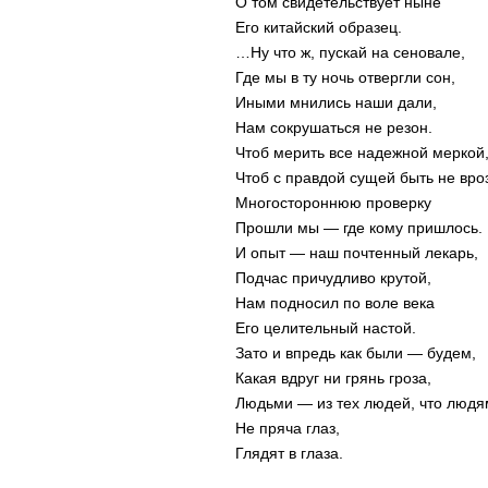
О том свидетельствует ныне
Его китайский образец.
…Ну что ж, пускай на сеновале,
Где мы в ту ночь отвергли сон,
Иными мнились наши дали,
Нам сокрушаться не резон.
Чтоб мерить все надежной меркой
Чтоб с правдой сущей быть не вроз
Многостороннюю проверку
Прошли мы — где кому пришлось.
И опыт — наш почтенный лекарь,
Подчас причудливо крутой,
Нам подносил по воле века
Его целительный настой.
Зато и впредь как были — будем,
Какая вдруг ни грянь гроза,
Людьми — из тех людей, что людя
Не пряча глаз,
Глядят в глаза.