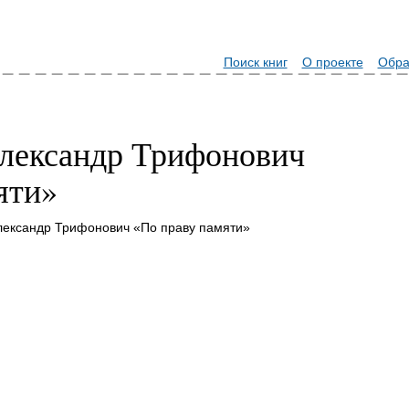
Поиск книг
О проекте
Обра
лександр Трифонович
яти»
лександр Трифонович «По праву памяти»