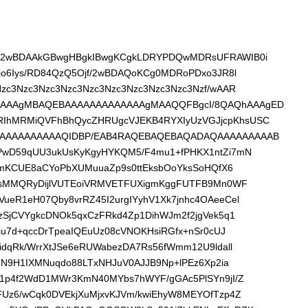
D/2wBDAAkGBwgHBgkIBwgKCgkLDRYPDQwMDRsUFRAWIB0i
jo6Iys/RD84QzQ5Ojf/2wBDAQoKCg0MDRoPDxo3JR8l
zc3Nzc3Nzc3Nzc3Nzc3Nzc3Nzc3Nzc3Nzc3Nzf/wAAR
AAAAgMBAQEBAAAAAAAAAAAAAgMAAQQFBgcI/8QAQhAAAgED
IhMRMiQVFhBhQycZHRUgcVJEKB4RYXIyUzVGJjcpKhsUSC
AAAAAAAAAAAQIDBP/EAB4RAQEBAQEBAQADAQAAAAAAAAAB
APwD59qUU3ukUsKyKgyHYKQM5/F4mu1+fPHKX1ntZi7mN
igmKCUE8aCYoPbXUMuuaZp9s0ttEksbOoYksSoHQfX6
ymsMMQRyDijlVUTEoiVRMVETFUXigmKggFUTFB9Mn0WF
ueR1eH07Qby8vrRZ45I2urgIYyhV1Xk7jnhc4OAeeCel
zSjCVYgkcDNOk5qxCzFRkd4Zp1DihWJm2f2jgVek5q1
oiu7d+qccDrTpeaIQEuUz08cVNOKHsiRGfx+nSr0cUJ
idqRk/WrrXtJSe6eRUWabezDA7Rs56fWmm12U9ldall
+mN9H1IXMNuqdo88LTxNHJuV0AJJB9Np+lPEz6Xp2ia
n1p4f2WdD1MWr3KmN40MYbs7hWYF/gGAc5PlSYn9jI/Z
FUz6/wCqk0DVEkjXuMjxvKJVm/kwiEhyW8MEYOfTzp4Z