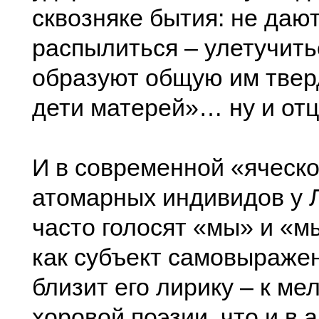
сквозняке бытия: не даю
распылиться – улетучить
образуют общую им твер
дети матерей»… ну и отц
И в современной «яческ
атомарных индивидов у 
часто голосят «мы» и «м
как субъект самовыражен
близит его лирику – к ме
хоровой поэзии, что и в 