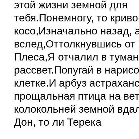
этой жизни земной для
тебя.
Понемногу, то криво
косо,
Изначально назад, 
вслед,
Оттолкнувшись от
Плеса,
Я отчалил в туман
рассвет.
Попугай в нарис
клетке.
И арбуз астраханс
прощальная птица на ве
колокольней земной вдал
Дон, то ли Терека