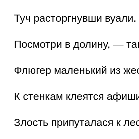
Туч расторгнувши вуали.
Посмотри в долину, — та
Флюгер маленький из же
К стенкам клеятся афиши
Злость припуталася к лес