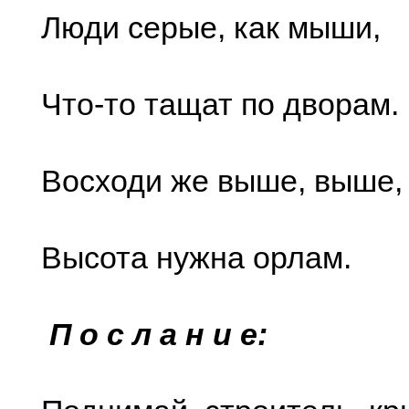
Люди серые, как мыши,
Что-то тащат по дворам.
Восходи же выше, выше,
Высота нужна орлам.
П о с л а н и е: