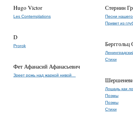
Hugo Victor
Стернин Г
Les Contemplations
Песни нашего
Привет из гл
D
Берггольц 
Prorok
Ленинградски
Стихи
Фет Афанасий Афанасьевич
Зреет рожь над жаркой нивой…
Шершеневи
Лошадь как ло
Поэмы
Поэмы
Стихи