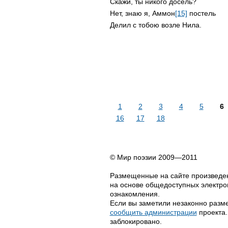
Скажи, ты никого досель?
Нет, знаю я, Аммон
[15]
постель
Делил с тобою возле Нила.
1
2
3
4
5
6
16
17
18
© Мир поэзии 2009—2011
Размещенные на сайте произведен
на основе общедоступных электрон
ознакомления.
Если вы заметили незаконно разме
сообщить администрации
проекта.
заблокировано.