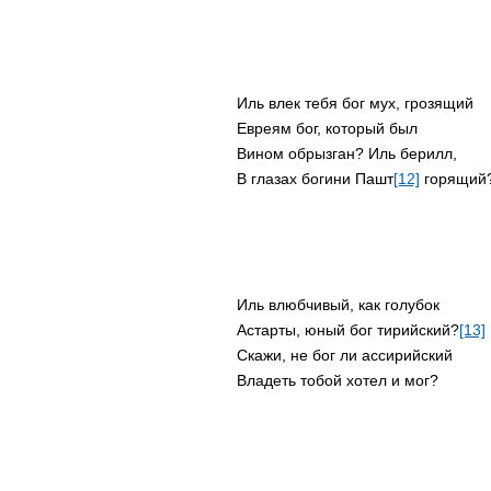
Иль влек тебя бог мух, грозящий
Евреям бог, который был
Вином обрызган? Иль берилл,
В глазах богини Пашт
[12]
горящий
Иль влюбчивый, как голубок
Астарты, юный бог тирийский?
[13]
Скажи, не бог ли ассирийский
Владеть тобой хотел и мог?