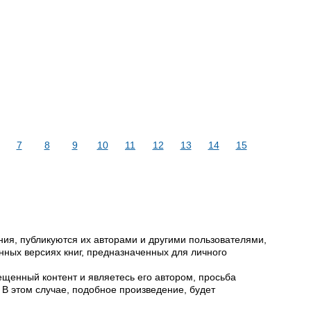
7
8
9
10
11
12
13
14
15
ия, публикуются их авторами и другими пользователями,
ных версиях книг, предназначенных для личного
щенный контент и являетесь его автором, просьба
 В этом случае, подобное произведение, будет