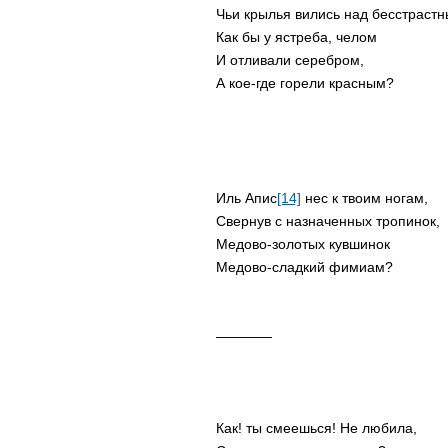
Чьи крылья вились над бесстрастн
Как бы у ястреба, челом
И отливали серебром,
А кое-где горели красным?
Иль Апис
[14]
нес к твоим ногам,
Свернув с назначенных тропинок,
Медово-золотых кувшинок
Медово-сладкий фимиам?
――――
Как! ты смеешься! Не любила,