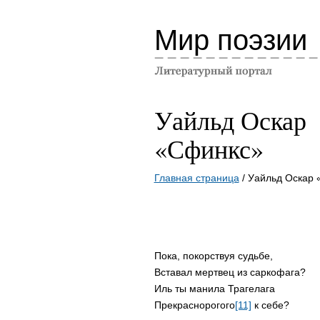
Мир поэзии
Уайльд Оскар
«Сфинкс»
Главная страница
/ Уайльд Оскар
Пока, покорствуя судьбе,
Вставал мертвец из саркофага?
Иль ты манила Трагелага
Прекраснорогого
[11]
к себе?