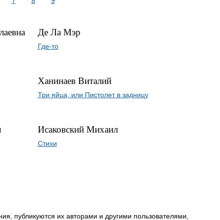
7
8
9
лаевна
Де Ла Мэр
Где-то
Ханинаев Виталий
Три яйца, или Пистолет в задницу
ч
Исаковский Михаил
Стихи
ия, публикуются их авторами и другими пользователями,