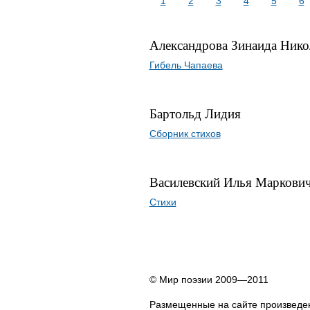
1
2
3
4
5
6
Александрова Зинаида Нико
Гибель Чапаева
Бартольд Лидия
Сборник стихов
Василевский Илья Маркови
Стихи
© Мир поэзии 2009—2011
Размещенные на сайте произведен