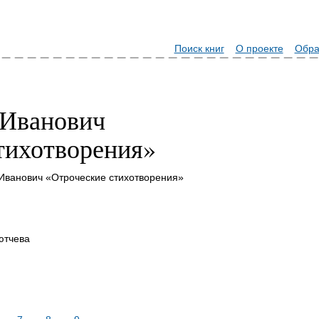
Поиск книг
О проекте
Обра
 Иванович
тихотворения»
Иванович «Отроческие стихотворения»
ютчева