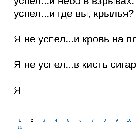
успел...и небо в взрывах.
успел...и где вы, крылья?
Я не успел...и кровь на п
Я не успел...в кисть сигар
Я
1
2
3
4
5
6
7
8
9
10
16