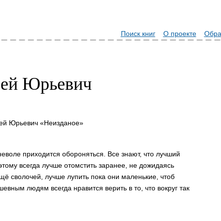
Поиск книг
О проекте
Обра
сей Юрьевич
сей Юрьевич «Неизданое»
неволе приходится обороняться. Все знают, что лучший
этому всегда лучше отомстить заранее, не дожидаясь
 ещё сволочей, лучше лупить пока они маленькие, чтоб
вным людям всегда нравится верить в то, что вокруг так