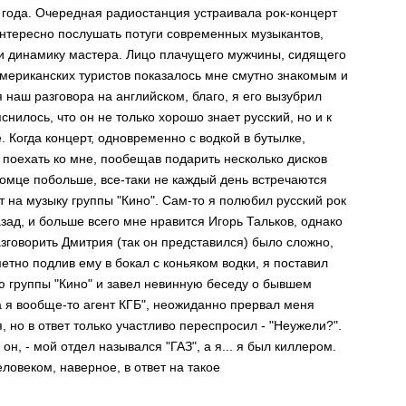
о года. Очередная радиостанция устраивала рок-концерт
интересно послушать потуги современных музыкантов,
 и динамику мастера. Лицо плачущего мужчины, сидящего
мериканских туристов показалось мне смутно знакомым и
я наш разговора на английском, благо, я его вызубрил
нилось, что он не только хорошо знает русский, но и к
. Когда концерт, одновременно с водкой в бутылке,
 поехать ко мне, пообещав подарить несколько дисков
комце побольше, все-таки не каждый день встречаются
т на музыку группы "Кино". Сам-то я полюбил русский рок
зад, и больше всего мне нравится Игорь Тальков, однако
азговорить Дмитрия (так он представился) было сложно,
етно подлив ему в бокал с коньяком водки, я поставил
ю группы "Кино" и завел невинную беседу о бывшем
 а я вообще-то агент КГБ", неожиданно прервал меня
я, но в ответ только участливо переспросил - "Неужели?".
он, - мой отдел назывался "ГАЗ", а я... я был киллером.
ловеком, наверное, в ответ на такое