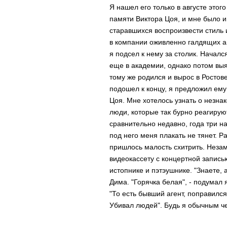
Я нашел его только в августе этог
памяти Виктора Цоя, и мне было 
старавшихся воспроизвести стиль
в компании оживленно галдящих а
я подсел к нему за столик. Началс
еще в академии, однако потом выяс
тому же родился и вырос в Ростове
подошел к концу, я предложил ему
Цоя. Мне хотелось узнать о незна
люди, которые так бурно реагирую
сравнительно недавно, года три на
под него меня плакать не тянет. Р
пришлось малость схитрить. Незам
видеокассету с концертной запись
истопнике и пэтэушнике. "Знаете,
Дима. "Горячка белая", - подумал 
"То есть бывший агент, поправился 
Убивал людей". Будь я обычным че