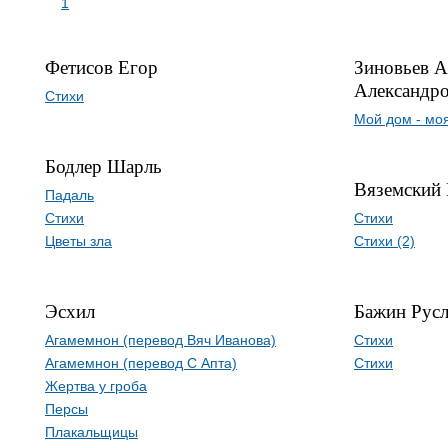
1
Фетисов Егор
Зиновьев А
Александр
Стихи
Мой дом - мо
Бодлер Шарль
Вяземский
Падаль
Стихи
Стихи
Цветы зла
Стихи (2)
Эсхил
Бажин Рус
Агамемнон (перевод Вяч Иванова)
Стихи
Агамемнон (перевод С Апта)
Стихи
Жертва у гроба
Персы
Плакальщицы