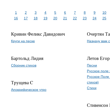
1
2
3
4
5
6
7
8
9
10
16
17
18
19
20
21
22
23
24
25
Кривин Феликс Давидович
Очертян Та
Круги на песке
Назначу вам 
Бартольд Лидия
Летов Егор
Сборник стихов
Песни
Русское поле
Русское Поле
Тpущева C
стихов)
Стихи
Апокpифическое утpо
Стивенсон 