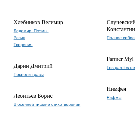
Хлебников Велимир
Случевский
Константи
Ладомир. Поэмы.
Разин
Полное собра
Творения
Farmer Myl
Дарин Дмитрий
Les paroles d
Поспели травы
Нимфея
Леонтьев Борис
Рифмы
В осенней тишине стихотворения