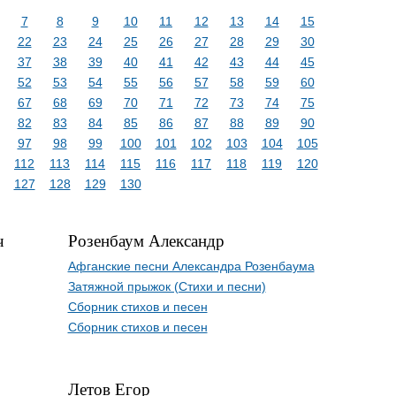
7
8
9
10
11
12
13
14
15
22
23
24
25
26
27
28
29
30
37
38
39
40
41
42
43
44
45
52
53
54
55
56
57
58
59
60
67
68
69
70
71
72
73
74
75
82
83
84
85
86
87
88
89
90
97
98
99
100
101
102
103
104
105
112
113
114
115
116
117
118
119
120
127
128
129
130
ч
Розенбаум Александр
Афганские песни Александра Розенбаума
Затяжной прыжок (Стихи и песни)
Сборник стихов и песен
Сборник стихов и песен
Летов Егор