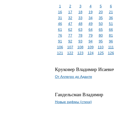
1
2
3
4
5
6
16
17
18
19
20
21
31
32
33
34
35
36
46
47
48
49
50
51
61
62
63
64
65
66
76
77
78
79
80
81
91
92
93
94
95
96
106
107
108
109
110
111
121
122
123
124
125
126
Круковер Владимир Исаеви
От Аллегро до Аданте
Гандельсман Владимир
Новые рифмы (стихи)