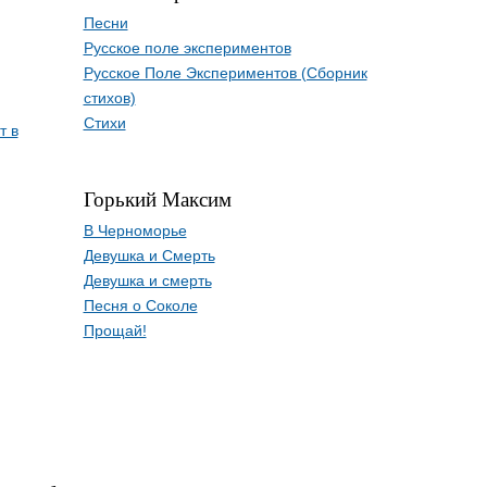
Песни
Русское поле экспериментов
Русское Поле Экспериментов (Сборник
стихов)
Стихи
т в
Горький Максим
В Черноморье
Девушка и Смерть
Девушка и смерть
Песня о Соколе
Прощай!