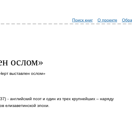
Поиск книг
О проекте
Обра
ен ослом»
Черт выставлен ослом»
7) - английский поэт и один из трех крупнейших – наряду
ов елизаветинской эпохи.