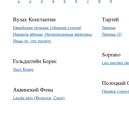
1
2
3
4
5
6
7
8
9
Вулах Константин
Тиртей
Еврейская тетрадь (сборник стихов)
Лирика
Израиль вблизи, Ненаписанные мемуары
Лирика (2)
Лишь то, что понято
Soprano
Гольдштейн Борис
Les paroles d
Укол Блоку
Полоцкий 
Аквинский Фома
Первое стихо
Lauda sion (Возноси, Сион)