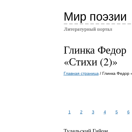
Мир поэзии
Глинка Федор
«Стихи (2)»
Главная страница
/ Глинка Федор 
1
2
3
4
5
6
Тудельский Гийом