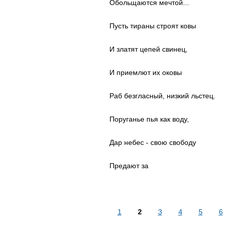
Обольщаются мечтой...
Пусть тираны строят ковы
И златят цепей свинец,
И приемлют их оковы
Раб безгласный, низкий льстец.
Поруганье пья как воду,
Дар небес - свою свободу
Предают за
1
2
3
4
5
6