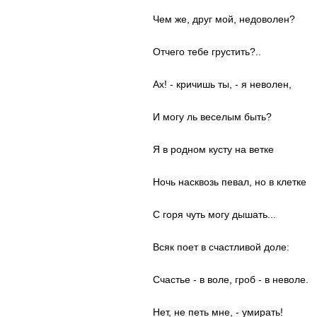
Чем же, друг мой, недоволен?
Отчего тебе грустить?..
Ах! - кричишь ты, - я неволен,
И могу ль веселым быть?
Я в родном кусту на ветке
Ночь насквозь певал, но в клетке
С горя чуть могу дышать...
Всяк поет в счастливой доле:
Счастье - в воле, гроб - в неволе.
Нет, не петь мне, - умирать!