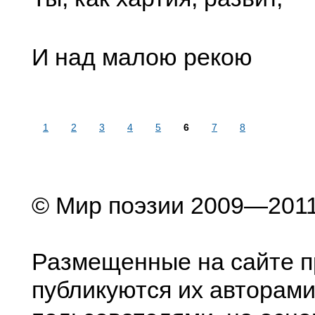
И над малою рекою
1
2
3
4
5
6
7
8
© Мир поэзии 2009—201
Размещенные на сайте п
публикуются их авторами