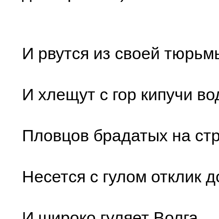
И рвутся из своей тюрьм
И хлещут с гор кипучи вод
Пловцов брадатых на стр
Несется с гулом отклик д
И широко гуляет Волга