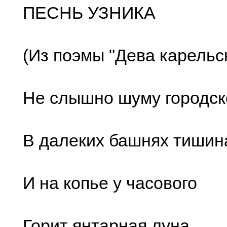
ПЕСНЬ УЗНИКА
(Из поэмы "Дева карельс
Не слышно шуму городск
В далеких башнях тишин
И на копье у часового
Горит янтарная луна..