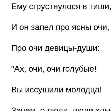
Ему сгрустнулося в тиши
И он запел про ясны очи,
Про очи девицы-души:
"Ах, очи, очи голубые!
Вы иссушили молодца!
Зачем, о люди, люди злы