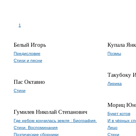
1
Белый Игорь
Купала Янк
Предисловие
Поэмы
Стихи и песни
Такубоку И
Пас Октавио
Лирика
Стихи
Мориц Юн
Гумилев Николай Степанович
Букет котов
Где небом кончилась земля : Биография.
И в чёрных сп
Стихи. Воспоминания
Лицо
Поэтические сборники
Стихи