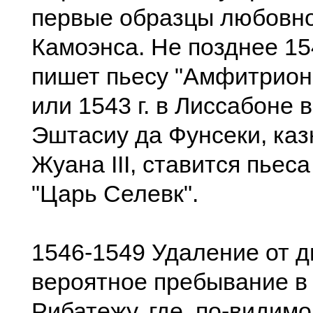
первые образцы любовно
Камоэнса. Не позднее 15
пишет пьесу "Амфитрион
или 1543 г. в Лиссабоне 
Эштасиу да Фунсеки, каз
Жуана III, ставится пьес
"Царь Селевк".
1546-1549 Удаление от д
вероятное пребывание в
Рибатежу, где, по-видимо