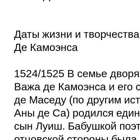
Даты жизни и творчеств
Де Камоэнса
1524/1525 В семье двор
Важа де Камоэнса и его 
де Маседу (по другим ис
Аны де Са) родился еди
сын Луиш. Бабушкой поэт
отцовской стороны была