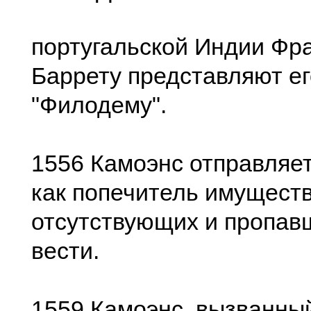
португальской Индии Фр
Баррету представляют ег
"Филодему".
1556 Камоэнс отправляе
как попечитель имущест
отсутствующих и пропав
вести.
1559 Камоэнс, вызванный