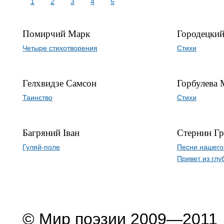
1
2
3
4
5
Помирчий Марк
Городецкий
Четыре стихотворения
Стихи
Гелхвидзе Самсон
Горбулева 
Таинство
Стихи
Багряний Іван
Стернин Г
Гуляй-поле
Песни нашего
Привет из гл
© Мир поэзии 2009—2011