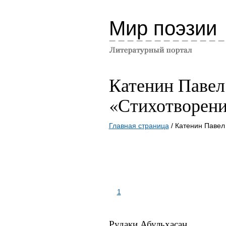
Мир поэзии
Катенин Павел
«Стихотворени
Главная страница
/ Катенин Павел
1
Рудаки Абульхасан