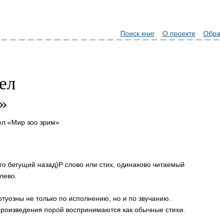
Поиск книг
О проекте
Обра
ел
»
ел «Мир зоо зрим»
го бегущий назад)P слово или стих, одинаково читаемый
лево.
уозны не только по исполнению, но и по звучанию.
роизведения порой воспринимаются как обычные стихи.