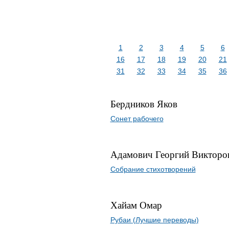
1
2
3
4
5
6
16
17
18
19
20
21
31
32
33
34
35
36
Бердников Яков
Сонет рабочего
Адамович Георгий Викторо
Собрание стихотворений
Хайам Омар
Рубаи (Лучшие переводы)