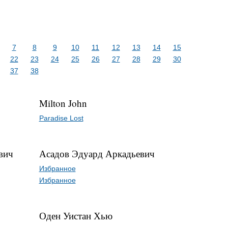
7
8
9
10
11
12
13
14
15
22
23
24
25
26
27
28
29
30
37
38
Milton John
Paradise Lost
вич
Асадов Эдуард Аркадьевич
Избранное
Избранное
Оден Уистан Хью