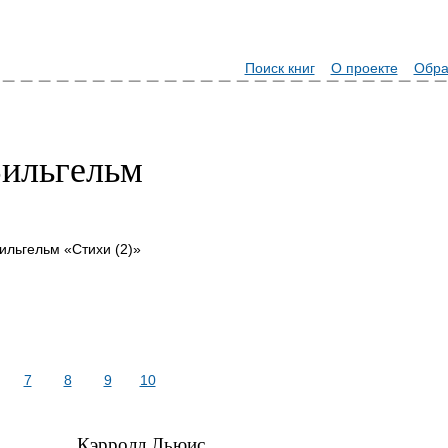
Поиск книг
О проекте
Обра
ильгельм
ильгельм «Стихи (2)»
7
8
9
10
Кэрролл Льюис