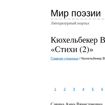
Мир поэзии
Кюхельбекер В
«Стихи (2)»
Главная страница
/ Кюхельбекер В
1
2
3
4
5
6
Савина Анна Вячеславовна