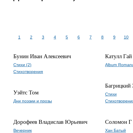
1
2
3
4
5
6
7
8
9
10
Бунин Иван Алексеевич
Катулл Гай
Стихи (2)
Album Romanu
Стихотворения
Багрицкий
Уэйтс Том
Стихи
Дни поэзии и прозы
Стихотворени
Дорофеев Владислав Юрьевич
Соломон Г
Вечерник
Хан Батый