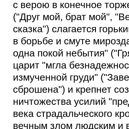
с верою в конечное торж
("Друг мой, брат мой", "
сказка") слагается горьки
в борьбе и смуте мирозд
одна покой небытия" ("Гр
царит "мгла безнадежнос
измученной груди" ("Зав
сброшена") и крепнет со
ничтожества усилий "пр
века страдальческого кр
вечным злом людским и 