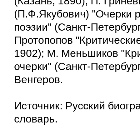
(Казань, 1890); П. Гринев
(П.Ф.Якубович) "Очерки 
поэзии" (Санкт-Петербург,
Протопопов "Критические 
1902); М. Меньшиков "Кр
очерки" (Санкт-Петербург,
Венгеров.
Источник: Русский биог
словарь.