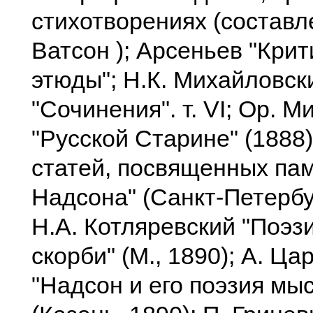
стихотворениях (составл
Ватсон ); Арсеньев "Кри
этюды"; Н.К. Михайловск
"Сочинения". т. VI; Ор. М
"Русской Старине" (1888)
статей, посвященных па
Надсона" (Санкт-Петербур
Н.А. Котляревский "Поэзи
скорби" (М., 1890); А. Ца
"Надсон и его поэзия мы