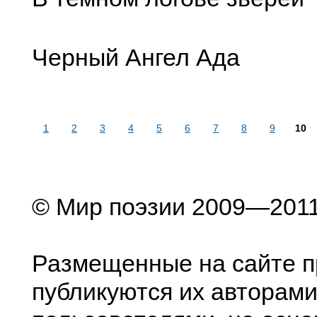
Черный Ангел Ада
1
2
3
4
5
6
7
8
9
10
© Мир поэзии 2009—201
Размещенные на сайте п
публикуются их авторами