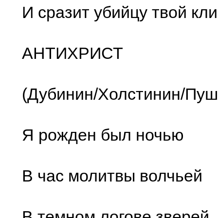
И сразит убийцу твой клин
АНТИХРИСТ
(Дубинин/Холстинин/Пуш
Я рожден был ночью
В час молитвы волчьей
В темном логове зверей