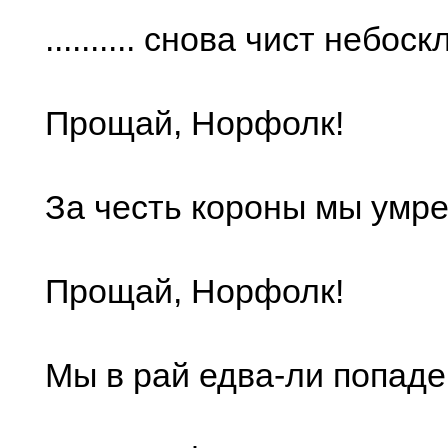
.......... снова чист небоск
Прощай, Норфолк!
За честь короны мы умр
Прощай, Норфолк!
Мы в рай едва-ли попад